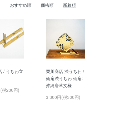
おすすめ順
価格順
新着順
 / うちわ立
栗川商店 渋うちわ /
仙扇渋うちわ 仙扇:
沖縄唐草文様
円(税200円)
3,300円(税300円)