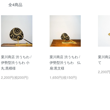
全4商品
栗川商店 渋うちわ /
栗川商店 渋うちわ /
栗川商店
伊勢型渋うちわ 小
伊勢型渋うちわ 仏
て
丸:黒模様
扇:黒文様
2,200
2,200円(税200円)
1,650円(税150円)