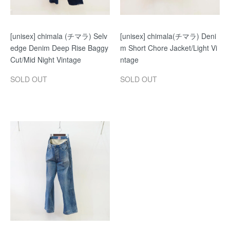
[unisex] chimala (チマラ) Selv
[unisex] chimala(チマラ) Deni
edge Denim Deep Rise Baggy
m Short Chore Jacket/Light Vi
Cut/Mid Night Vintage
ntage
SOLD OUT
SOLD OUT