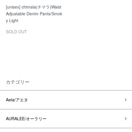
[unisex] chimala(チマラ)Waist
Adjustable Denim Pants/Smok
y Light
SOLD OUT
カテゴリー
Aeta/アエタ
AURALEE/オーラリー