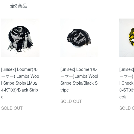
全3商品
[unisex] Loomer(ル
[unisex] Loomer(ル
[unisex
ーマー) Lambs Woo
ーマー)Lambs Wool
ーマー) 
l Stripe Stole(LM32
Stripe Stole/Black S
l Check
4-KT03)/Black Strip
tripe
3-ST039
e
eck
SOLD OUT
SOLD OUT
SOLD 