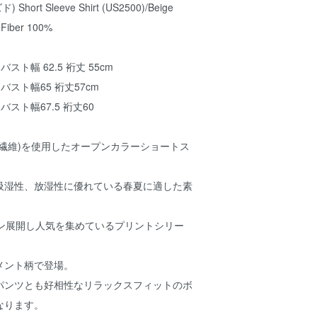
hort Sleeve Shirt (US2500)/Beige
 Fiber 100%
 バスト幅 62.5 裄丈 55cm
7 バスト幅65 裄丈57cm
9 バスト幅67.5 裄丈60
繊維)を使用したオープンカラーショートス
吸湿性、放湿性に優れている春夏に適した素
ズン展開し人気を集めているプリントシリー
メント柄で登場。
パンツとも好相性なリラックスフィットのボ
なります。