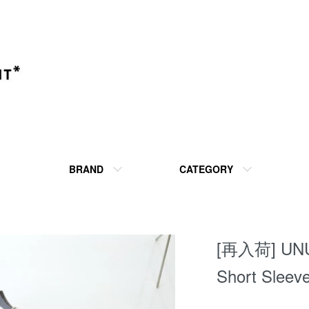
BRAND
CATEGORY
[再入荷] U
Short Sleev