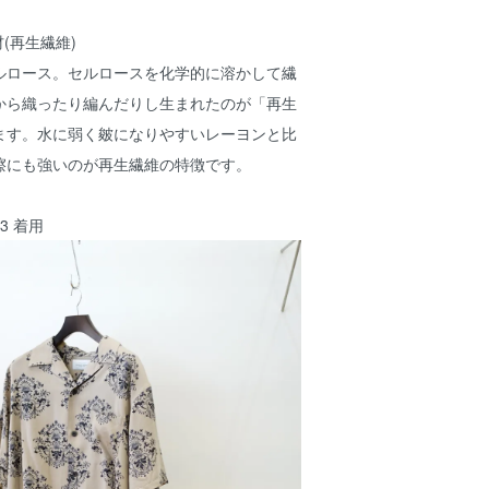
材(再生繊維)
ルロース。セルロースを化学的に溶かして繊
から織ったり編んだりし生まれたのが「再生
ます。水に弱く皴になりやすいレーヨンと比
擦にも強いのが再生繊維の特徴です。
e3 着用