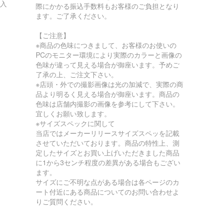
購入
際にかかる振込手数料もお客様のご負担となり
ます。ご了承ください。
【ご注意】
※商品の色味につきまして、お客様のお使いの
PCのモニター環境により実際のカラーと画像の
色味が違って見える場合が御座います。予めご
了承の上、ご注文下さい。
※店頭・外での撮影画像は光の加減で、実際の商
品より明るく見える場合が御座います。商品の
色味は店舗内撮影の画像を参考にして下さい。
宜しくお願い致します。
※サイズスペックに関して
当店ではメーカーリリースサイズスペッを記載
させていただいております。商品の特性上、測
定したサイズとお買い上げいただきました商品
に1から3センチ程度の差異がある場合もござい
ます。
サイズにご不明な点がある場合は各ページのカ
ート付近にある商品についてのお問い合わせよ
りご質問ください。