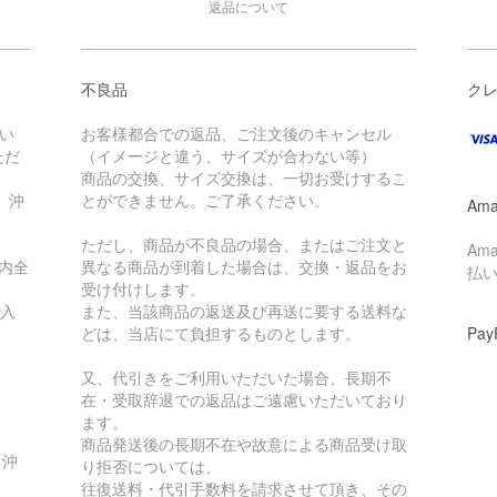
返品について
不良品
ク
入い
お客様都合での返品、ご注文後のキャンセル
ただ
（イメージと違う、サイズが合わない等）
商品の交換、サイズ交換は、一切お受けするこ
。沖
とができません。ご了承ください。
Ama
ただし、商品が不良品の場合、またはご注文と
Am
国内全
異なる商品が到着した場合は、交換・返品をお
払
受け付けします。
購入
また、当該商品の返送及び再送に要する送料な
どは、当店にて負担するものとします。
Pay
又、代引きをご利用いただいた場合、長期不
在・受取辞退での返品はご遠慮いただいており
ます。
商品発送後の長期不在や故意による商品受け取
、沖
り拒否については、
往復送料・代引手数料を請求させて頂き、その